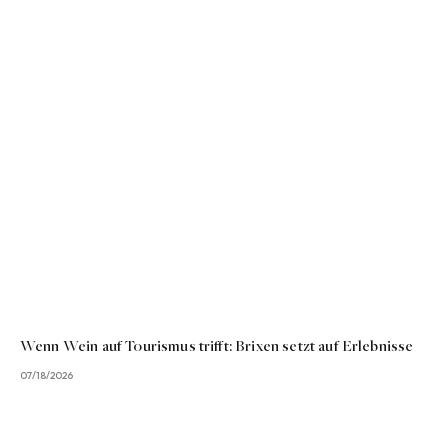
Wenn Wein auf Tourismus trifft: Brixen setzt auf Erlebnisse
07/18/2026