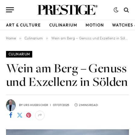
ART & CULTURE
CULINARIUM
MOTION
WATCHES 
Home
»
Culinarium
»
Wein am Berg – Genuss und Exzellenz in Sölden
CULINARIUM
Wein am Berg – Genuss
und Exzellenz in Sölden
BY
URS HUEBSCHER
07/07/2025
2 MINS READ