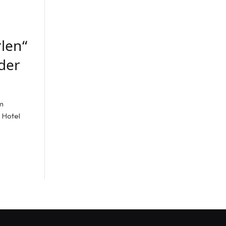
len“
der
m
 Hotel