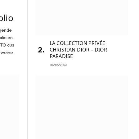
olio
agende
licien,
LA COLLECTION PRIVÉE
OTO aus
CHRISTIAN DIOR – DIOR
tweine
PARADISE
08/05/2026