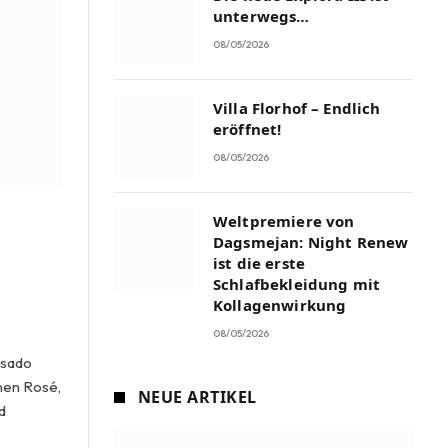
unterwegs…
08/05/2026
Villa Florhof – Endlich
eröffnet!
08/05/2026
Weltpremiere von
Dagsmejan: Night Renew
ist die erste
Schlafbekleidung mit
Kollagenwirkung
08/05/2026
osado
nen Rosé,
NEUE ARTIKEL
d