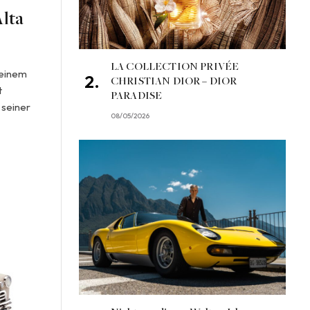
lta
LA COLLECTION PRIVÉE
 einem
CHRISTIAN DIOR – DIOR
t
PARADISE
 seiner
08/05/2026