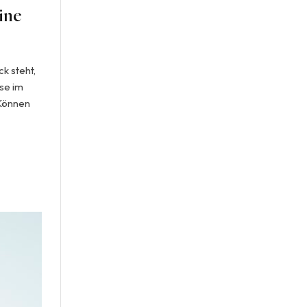
ine
ck steht,
sse im
 Können