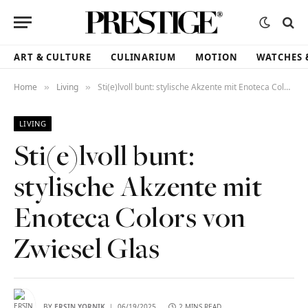
ART & CULTURE
CULINARIUM
MOTION
WATCHES 
Home
Living
Sti(e)lvoll bunt: stylische Akzente mit Enoteca Colors von Zwiesel Glas
»
»
LIVING
Sti(e)lvoll bunt:
stylische Akzente mit
Enoteca Colors von
Zwiesel Glas
BY
ERSIN YORNIK
06/19/2025
2 MINS READ