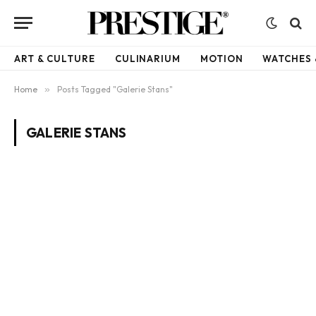
ART & CULTURE
CULINARIUM
MOTION
WATCHES 
Home
»
Posts Tagged "Galerie Stans"
GALERIE STANS