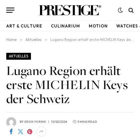
ART & CULTURE
CULINARIUM
MOTION
WATCHES 
Home
»
Aktuelles
»
Lugano Region erhält erste MICHELIN Keys der Schweiz
AKTUELLES
Lugano Region erhält
erste MICHELIN Keys
der Schweiz
BY
ERSIN YORNIK
10/22/2024
5 MINS READ