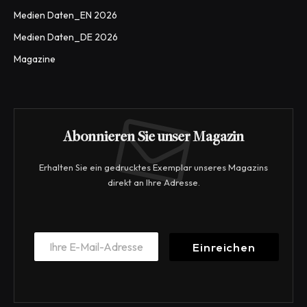
Medien Daten_EN 2026
Medien Daten_DE 2026
Magazine
Abonnieren Sie unser Magazin
Erhalten Sie ein gedrucktes Exemplar unseres Magazins
direkt an Ihre Adresse.
E
E
m
Einreichen
m
a
a
i
i
l
l
E
*
m