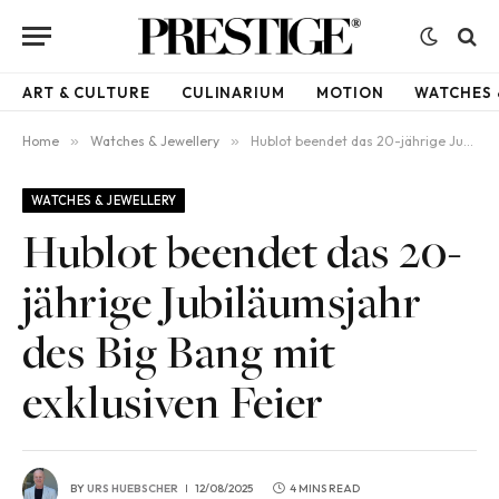
ART & CULTURE
CULINARIUM
MOTION
WATCHES 
Home
»
Watches & Jewellery
»
Hublot beendet das 20-jährige Jubiläumsjahr des Big Bang mit exklusiven Feier
WATCHES & JEWELLERY
Hublot beendet das 20-
jährige Jubiläumsjahr
des Big Bang mit
exklusiven Feier
BY
URS HUEBSCHER
12/08/2025
4 MINS READ