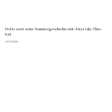
DoDo setzt seine Sommergeschichte mit «Days Like This»
fort
07/13/2026