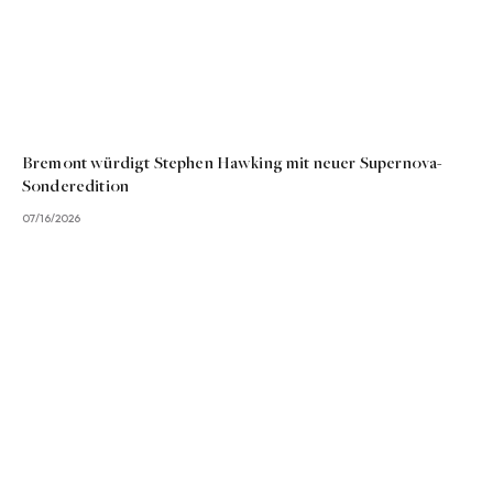
Bremont würdigt Stephen Hawking mit neuer Supernova-
Sonderedition
07/16/2026