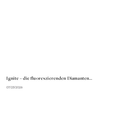
Ignite – die fluoreszierenden Diamanten…
07/23/2026