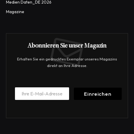
Medien Daten_DE 2026
Magazine
Abonnieren Sie unser Magazin
Erhalten Sie ein gedrucktes Exemplar unseres Magazins
direkt an Ihre Adresse.
E
E
m
Einreichen
m
a
a
i
i
l
l
E
*
m
a
i