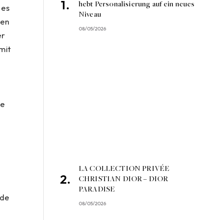
hebt Personalisierung auf ein neues
 es
Niveau
ten
08/05/2026
er
mit
ie
LA COLLECTION PRIVÉE
CHRISTIAN DIOR – DIOR
PARADISE
ade
08/05/2026