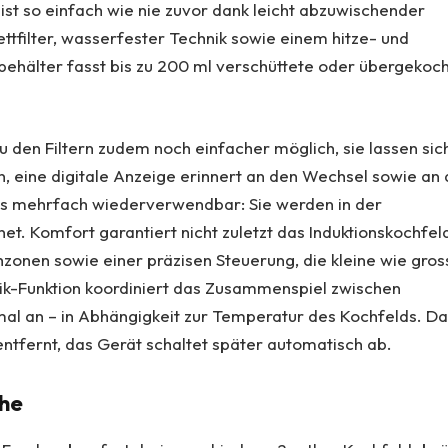
st so einfach wie nie zuvor dank leicht abzuwischender
tfilter, wasserfester Technik sowie einem hitze- und
gbehälter fasst bis zu 200 ml verschüttete oder übergekoc
 den Filtern zudem noch einfacher möglich, sie lassen sic
, eine digitale Anzeige erinnert an den Wechsel sowie an 
naus mehrfach wiederverwendbar: Sie werden in der
t. Komfort garantiert nicht zuletzt das Induktionskochfel
hzonen sowie einer präzisen Steuerung, die kleine wie gros
ik-Funktion koordiniert das Zusammenspiel zwischen
imal an – in Abhängigkeit zur Temperatur des Kochfelds. D
entfernt, das Gerät schaltet später automatisch ab.
che