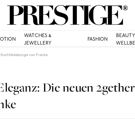
WATCHES &
BEAUTY
OTION
FASHION
JEWELLERY
WELLBE
er Kochfeldabzüge von Franke
f Eleganz: Die neuen 2gethe
nke