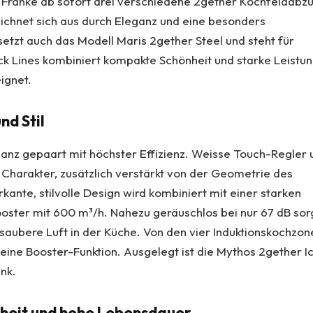
Franke ab sofort drei verschiedene 2gether Kochfeldabz
eichnet sich aus durch Eleganz und eine besonders
etzt auch das Modell Maris 2gether Steel und steht für
ck Lines kombiniert kompakte Schönheit und starke Leistun
ignet.
nd Stil
eganz gepaart mit höchster Effizienz. Weisse Touch-Regler 
 Charakter, zusätzlich verstärkt von der Geometrie des
kante, stilvolle Design wird kombiniert mit einer starken
oster mit 600 m³/h. Nahezu geräuschlos bei nur 67 dB sor
 saubere Luft in der Küche. Von den vier Induktionskochzon
es eine Booster-Funktion. Ausgelegt ist die Mythos 2gether I
nk.
nheit und hohe Lebensdauer