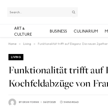
ART &
BUSINESS
CULINARIUM
M
CULTURE
Home
»
Living
»
Funktionalität trifft auf Eleganz: Die neuen 2geth
LIVING
Funktionalität trifft au
Kochfeldabzüge von Fra
BY
ERSIN YORNIK
06/27/2025
5 MINS READ