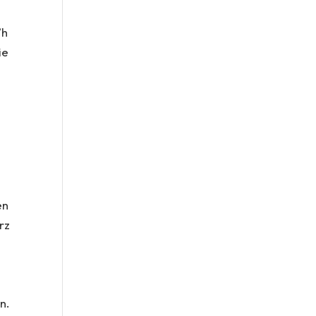
/h
ie
en
rz
n.