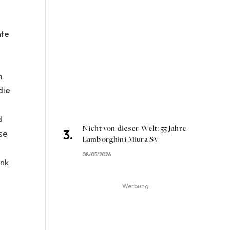
hte
h
die
d
Nicht von dieser Welt: 55 Jahre
se
Lamborghini Miura SV
08/05/2026
ank
Werbung