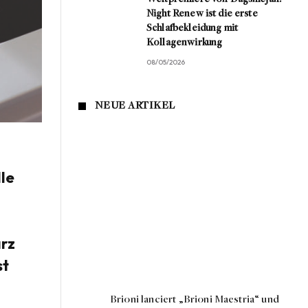
Night Renew ist die erste
Schlafbekleidung mit
Kollagenwirkung
08/05/2026
NEUE ARTIKEL
lle
arz
st
Brioni lanciert „Brioni Maestria“ und