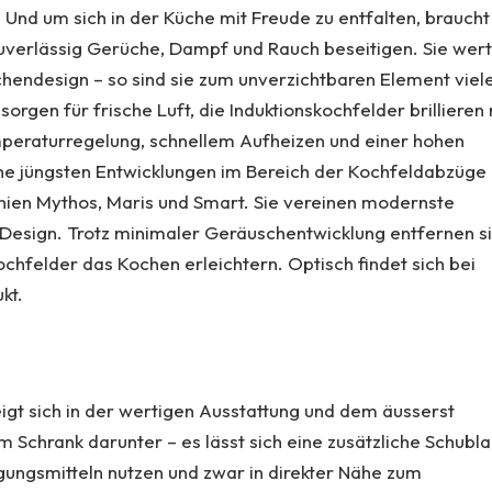
 Und um sich in der Küche mit Freude zu entfalten, braucht
zuverlässig Gerüche, Dampf und Rauch beseitigen. Sie wer
chendesign – so sind sie zum unverzichtbaren Element viel
en für frische Luft, die Induktionskochfelder brillieren 
emperaturregelung, schnellem Aufheizen und einer hohen
seine jüngsten Entwicklungen im Bereich der Kochfeldabzüge
linien Mythos, Maris und Smart. Sie vereinen modernste
 Design. Trotz minimaler Geräuschentwicklung entfernen s
chfelder das Kochen erleichtern. Optisch findet sich bei
kt.
gt sich in der wertigen Ausstattung und dem äusserst
 Schrank darunter – es lässt sich eine zusätzliche Schubl
ungsmitteln nutzen und zwar in direkter Nähe zum