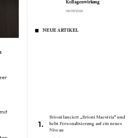
Kollagenwirkung
08/05/2026
NEUE ARTIKEL
n
Meer
 mit
Brioni lanciert „Brioni Maestria“ und
hebt Personalisierung auf ein neues
Niveau
ston