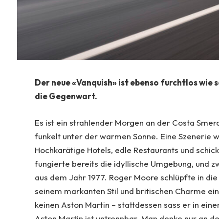
Der neue «Vanquish» ist ebenso furchtlos wie s
die Gegenwart.
Es ist ein strahlender Morgen an der Costa Smera
funkelt unter der warmen Sonne. Eine Szenerie w
Hochkarätige Hotels, edle Restaurants und schic
fungierte bereits die idyllische Umgebung, und 
aus dem Jahr 1977. Roger Moore schlüpfte in die
seinem markanten Stil und britischen Charme ei
keinen Aston Martin – stattdessen sass er in ein
Aston Martin ist untrennbar. Man denke nur an d