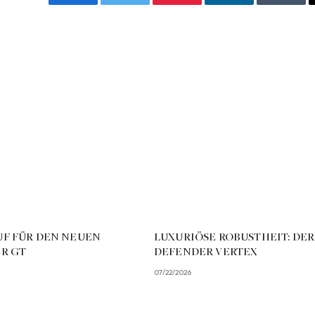
Facebook
Twitter
Pinterest
LinkedIn
Tumbl
F FÜR DEN NEUEN
LUXURIÖSE ROBUSTHEIT: DE
R GT
DEFENDER VERTEX
07/22/2026