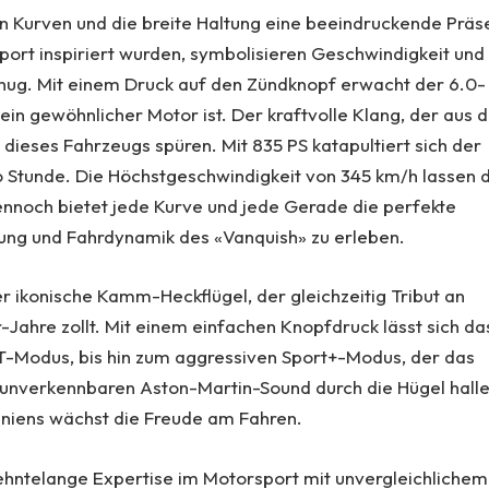
en Kurven und die breite Haltung eine beeindruckende Präs
port inspiriert wurden, symbolisieren Geschwindigkeit und
enug. Mit einem Druck auf den Zündknopf erwacht der 6.0-
kein gewöhnlicher Motor ist. Der kraftvolle Klang, der aus 
e dieses Fahrzeugs spüren. Mit 835 PS katapultiert sich der
o Stunde. Die Höchstgeschwindigkeit von 345 km/h lassen 
dennoch bietet jede Kurve und jede Gerade die perfekte
ung und Fahrdynamik des «Vanquish» zu erleben.
r ikonische Kamm-Heckflügel, der gleichzeitig Tribut an
Jahre zollt. Mit einem einfachen Knopfdruck lässt sich da
T-Modus, bis hin zum aggressiven Sport+-Modus, der das
n unverkennbaren Aston-Martin-Sound durch die Hügel hall
diniens wächst die Freude am Fahren.
ehntelange Expertise im Motorsport mit unvergleichlichem