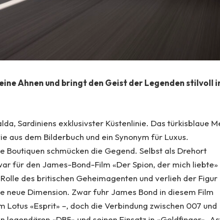
eine Ahnen und bringt den Geist der Legenden stilvoll i
lda, Sardiniens exklusivster Küstenlinie. Das türkisblaue 
ie aus dem Bilderbuch und ein Synonym für Luxus.
ke Boutiquen schmücken die Gegend. Selbst als Drehort
zwar für den James-Bond-Film «Der Spion, der mich liebte»
 Rolle des britischen Geheimagenten und verlieh der Figur
ne neue Dimension. Zwar fuhr James Bond in diesem Film
em Lotus «Esprit» –, doch die Verbindung zwischen 007 und
en legendären «DB5» und seinen Einsatz in «Goldfinger». A