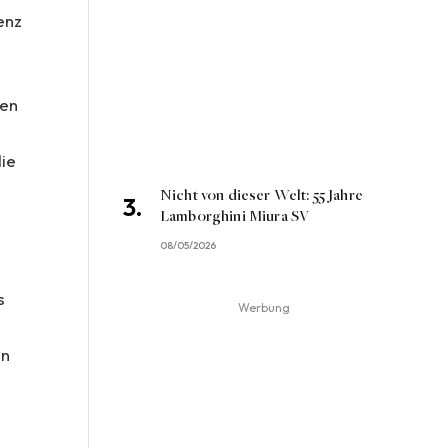
enz
den
die
Nicht von dieser Welt: 55 Jahre
Lamborghini Miura SV
08/05/2026
s
Werbung
en