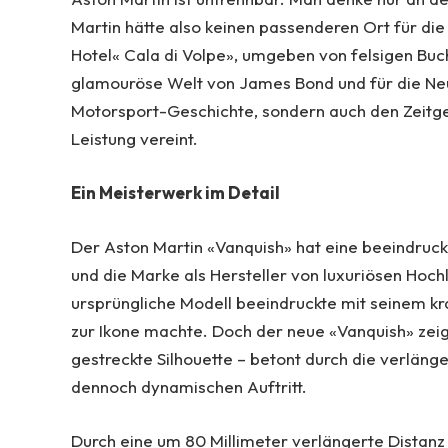
Martin hätte also keinen passenderen Ort für di
Hotel« Cala di Volpe», umgeben von felsigen Buch
glamouröse Welt von James Bond und für die Neua
Motorsport-Geschichte, sondern auch den Zeitgei
Leistung vereint.
Ein Meisterwerk im Detail
Der Aston Martin «Vanquish» hat eine beeindruc
und die Marke als Hersteller von luxuriösen Hoc
ursprüngliche Modell beeindruckte mit seinem kra
zur Ikone machte. Doch der neue «Vanquish» zeig
gestreckte Silhouette – betont durch die verlän
dennoch dynamischen Auftritt.
Durch eine um 80 Millimeter verlängerte Distanz