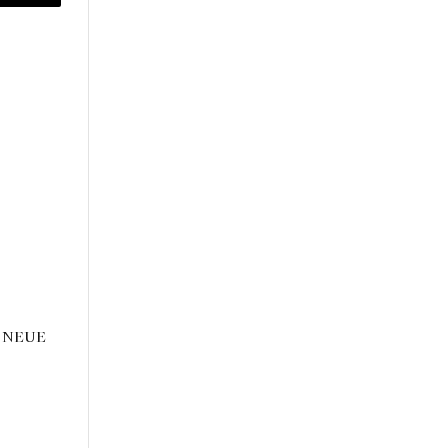
r
Email
R NEUE