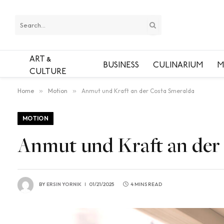
ART &
BUSINESS
CULINARIUM
M
CULTURE
Home
»
Motion
»
Anmut und Kraft an der Costa Smeralda
MOTION
Anmut und Kraft an der
BY
ERSIN YORNIK
01/21/2025
4 MINS READ