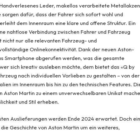
kt: Handverlesenes Leder, makellos verarbeitete Metallakze
 sorgen dafür, dass der Fahrer sich sofort wohl und
verleiht dem Innenraum eine klare und offene Struktur. Ein
eine nahtlose Verbindung zwischen Fahrer und Fahrzeug
t nicht nur alle relevanten Fahrzeug- und
vollständige Onlinekonnektivität. Dank der neuen Aston-
das Smartphone abgerufen werden, was die gesamte
er sich kreativ ausleben möchte, dem bietet das «Q by
rzeug nach individuellen Vorlieben zu gestalten – von der
ialien im Innenraum bis hin zu den technischen Features. D
inen Aston Martin zu einem unverwechselbaren Unikat mach
ichkeit und Stil erheben.
 ersten Auslieferungen werden Ende 2024 erwartet. Doch ei
d die Geschichte von Aston Martin um ein weiteres,