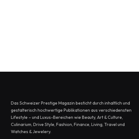
Das Schweizer Prestige Magazin besticht durch inhaltlich und
gestalterisch hochwertige Publikationen aus verschiedensten
Lifestyle – und Luxus-Bereichen wie Beauty, Art & Culture,
Culinarium, Drive Style, Fashion, Finance, Living, Travel und
Watches & Jewelery.