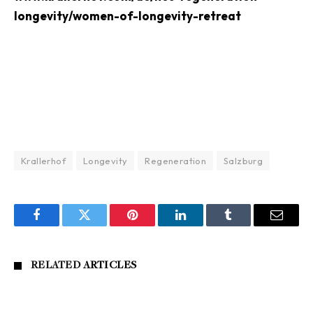
longevity/women-of-longevity-retreat
Krallerhof
Longevity
Regeneration
Salzburg
Facebook
Twitter
Pinterest
LinkedIn
Tumblr
Email
RELATED
ARTICLES