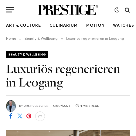
ART & CULTURE
CULINARIUM
MOTION
WATCHES 
Home
»
Beauty & Wellbeing
»
Luxuriös regenerieren in Leogang
BEAUTY & WELLBEING
Luxuriös regenerieren
in Leogang
BY
URS HUEBSCHER
08/07/2024
4 MINS READ