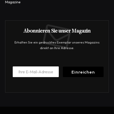
Magazine
Abonnieren Sie unser Magazin
Erhalten Sie ein gedrucktes Exemplar unseres Magazins
direkt an Ihre Adresse.
E
E
m
Einreichen
m
a
a
i
i
l
l
*
*
*