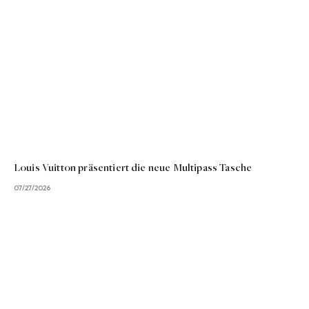
Louis Vuitton präsentiert die neue Multipass Tasche
07/27/2026