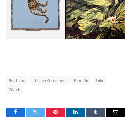
Boutique
Maison Gassmann
Pop-Up
Sula
Zürich
Facebook
Twitter
Pinterest
LinkedIn
Tumblr
Email