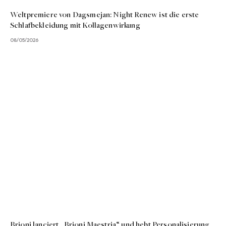
Weltpremiere von Dagsmejan: Night Renew ist die erste
Schlafbekleidung mit Kollagenwirkung
08/05/2026
Brioni lanciert „Brioni Maestria“ und hebt Personalisierung