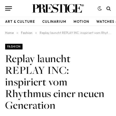
ART & CULTURE
CULINARIUM
MOTION
WATCHES 
Home
»
Fashion
»
Replay launcht REPLAY INC: inspiriert vom Rhythmus einer neuen Generation
FASHION
Replay launcht
REPLAY INC:
inspiriert vom
Rhythmus einer neuen
Generation