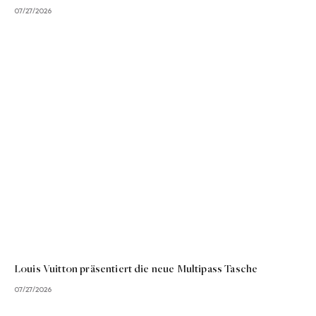
07/27/2026
Louis Vuitton präsentiert die neue Multipass Tasche
07/27/2026