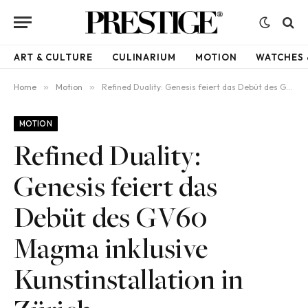
ART & CULTURE
CULINARIUM
MOTION
WATCHES 
Home
»
Motion
»
Refined Duality: Genesis feiert das Debüt des GV60 Magma inklusive Kunstinstallation in Zürich
MOTION
Refined Duality:
Genesis feiert das
Debüt des GV60
Magma inklusive
Kunstinstallation in