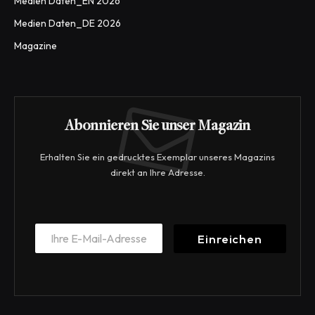
Medien Daten_EN 2026
Medien Daten_DE 2026
Magazine
Abonnieren Sie unser Magazin
Erhalten Sie ein gedrucktes Exemplar unseres Magazins
direkt an Ihre Adresse.
*
E
E
Einreichen
m
m
a
a
i
i
l
l
*
E
m