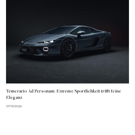
Temerario Ad Personam: Extreme Sportlichkeit trifft feine
Eleganz
07/15/2026