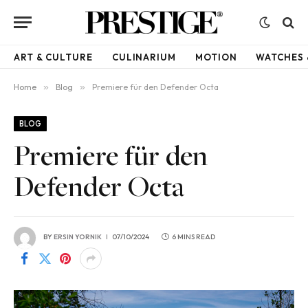
ART & CULTURE
CULINARIUM
MOTION
WATCHES 
Home
»
Blog
»
Premiere für den Defender Octa
BLOG
Premiere für den
Defender Octa
BY
ERSIN YORNIK
07/10/2024
6 MINS READ