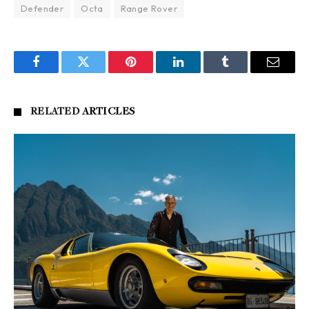
Defender
Octa
Range Rover
Facebook
Twitter
Pinterest
LinkedIn
Tumblr
Email
RELATED
ARTICLES