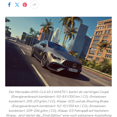
Der Mercedes-AMG CLA 45 S 4MATIC+ bietet als viertüriges Coupé
(Energieverbrauch kombiniert: 9,0-8,9 l/100 km | CO₂-Emissionen
kombiniert: 205-201 g/km | CO₂-Klasse: G[1]) und als Shooting Brake
(Energieverbrauch kombiniert: 9,2‒9,1 l/100 km | CO₂-Emissionen
kombiniert: 209‒206 g/km | CO₂-Klasse: G1) Fahrspaß auf höchstem
Niveau. Jetzt bietet die „Final Edition“ eine noch exklusivere Ausstattung