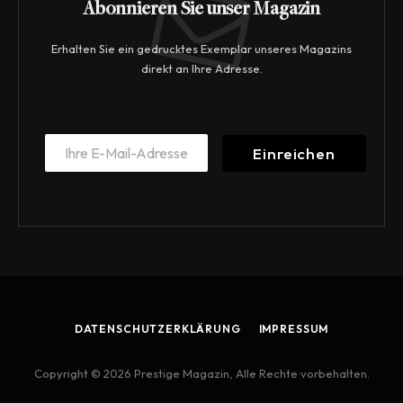
Abonnieren Sie unser Magazin
Erhalten Sie ein gedrucktes Exemplar unseres Magazins
direkt an Ihre Adresse.
E
E
m
Einreichen
m
a
a
i
i
l
l
E
*
m
a
i
l
E
m
DATENSCHUTZERKLÄRUNG
IMPRESSUM
a
i
l
Copyright © 2026 Prestige Magazin, Alle Rechte vorbehalten.