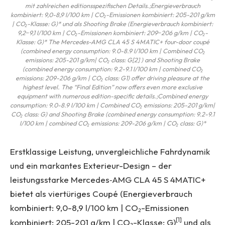
mit zahlreichen editionsspezifischen Details.;Energieverbrauch
kombiniert: 9,0-8,9 l/100 km | CO₂-Emissionen kombiniert: 205-201 g/km
| CO₂-Klasse: G)* und als Shooting Brake (Energieverbrauch kombiniert:
9,2‒9,1 l/100 km | CO₂-Emissionen kombiniert: 209‒206 g/km | CO₂-
Klasse: G)* The Mercedes-AMG CLA 45 S 4MATIC+ four-door coupé
(combined energy consumption: 9.0-8.9 l/100 km | Combined CO₂
emissions: 205-201 g/km| CO₂ class: G[2] ) and Shooting Brake
(combined energy consumption: 9.2-9.1 l/100 km | combined CO₂
emissions: 209-206 g/km | CO₂ class: G1) offer driving pleasure at the
highest level. The “Final Edition” now offers even more exclusive
equipment with numerous edition-specific details.;Combined energy
consumption: 9.0-8.9 l/100 km | Combined CO₂ emissions: 205-201 g/km|
CO₂ class: G) and Shooting Brake (combined energy consumption: 9.2-9.1
l/100 km | combined CO₂ emissions: 209-206 g/km | CO₂ class: G)*
Erstklassige Leistung, unvergleichliche Fahrdynamik
und ein markantes Exterieur-Design – der
leistungsstarke Mercedes‑AMG CLA 45 S 4MATIC+
bietet als viertüriges Coupé (Energieverbrauch
kombiniert: 9,0-8,9 l/100 km | CO₂-Emissionen
[1]
kombiniert: 205-201 g/km | CO₂-Klasse: G)
und als