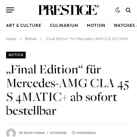
ART & CULTURE
CULINARIUM
MOTION
WATCHES 
Home
»
Motion
»
„Final Edition“ für Mercedes-AMG CLA 45 S 4MATIC+ ab sofort bestellbar
MOTION
„Final Edition“ für
Mercedes-AMG CLA 45
S 4MATIC+ ab sofort
bestellbar
BY
ERSIN YORNIK
07/03/2025
4 MINS READ