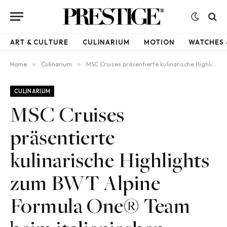
ART & CULTURE
CULINARIUM
MOTION
WATCHES 
Home
»
Culinarium
»
MSC Cruises präsentierte kulinarische Highlights zum BWT Alpine Formula One® Team beim italienischen Grand Prix
CULINARIUM
MSC Cruises
präsentierte
kulinarische Highlights
zum BWT Alpine
Formula One® Team