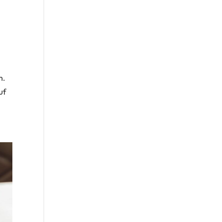
n.
uf