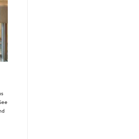
as
 See
nd