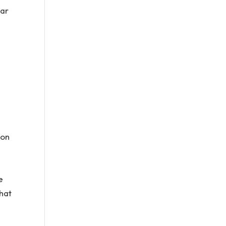
Bar
son
e
hat