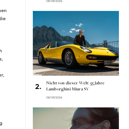
08/05/2026
uen
die
h
s,
i
r,
.
Nicht von dieser Welt: 55 Jahre
Lamborghini Miura SV
08/05/2026
ag