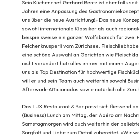
Sein Küchenchef Gerhard Rentz ist ebenfalls seit
Jahren eine Anpassung des Gastronomiekonzept 
uns über die neue Ausrichtung!» Das neue Konzep
sowohl internationale Klassiker als auch regional
beispielsweise ein ganzer Wolfsbarsch für zwei P
Felchenknusperli vom Zürichsee. Fleischliebhaber
eine schöne Auswahl an Gerichten wie Fleischkla
nicht verändert hat: alles immer mit einem Augenm
uns als Top Destination für hochwertige Fischküc
will er und sein Team auch weiterhin sowohl Busi
Afterwork-Afficionados sowie natürlich alle Zür
Das LUX Restaurant & Bar passt sich fliessend a
(Business) Lunch am Mittag, der Apéro am Nachm
Samstagmorgen wird auch weiterhin der beliebte 
Sorgfalt und Liebe zum Detail zubereitet. «Wir 