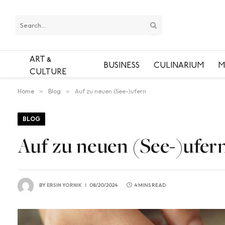
ART &
BUSINESS
CULINARIUM
M
CULTURE
Home
»
Blog
»
Auf zu neuen (See-)ufern
BLOG
Auf zu neuen (See-)ufer
BY
ERSIN YORNIK
08/20/2024
4 MINS READ