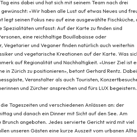
 Tag eins dabei und hat sich mit seinem Team nach drei
gewünscht: «Wir haben alle Lust auf etwas Neues und fre
t legt seinen Fokus neu auf eine ausgewählte Fischküche, 
e Spezialitäten umfasst: Auf der Karte zu finden sind
ersonen, eine reichhaltige Bouillabaisse oder
, Vegetarier und Veganer finden natürlich auch weiterhin
ssiker und vegetarische Kreationen auf der Karte. Was sic
erk auf Regionalität und Nachhaltigkeit. «Unser Ziel ist e
he in Zürich zu positionieren», betont Gerhard Rentz. Dabe
nessgäste, Veranstalter als auch Touristen, Konzertbesuche
cherinnen und Zürcher ansprechen und fürs LUX begeistern
n die Tageszeiten und verschiedenen Anlässen an: der
ittag und danach ein Dinner mit Sicht auf den See. Am
Brunch angeboten. Jedes servierte Gericht wird mit viel
wollen unseren Gästen eine kurze Auszeit vom urbanen Allt