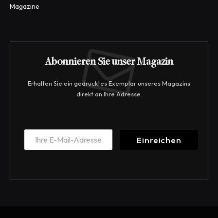
Magazine
Abonnieren Sie unser Magazin
Erhalten Sie ein gedrucktes Exemplar unseres Magazins
direkt an Ihre Adresse.
E
E
m
Einreichen
m
a
a
i
i
l
l
*
*
E
m
a
i