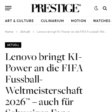
ART & CULTURE
CULINARIUM
MOTION
WATCHES 
Home
»
Aktuell
»
Lenovo bringt KI-Power an die FIFA Fussball-Weltmeisterschaft 2026™ – auch für Schweizer Fans
AKTUELL
Lenovo bringt KI-
Power an die FIFA
Fussball-
Weltmeisterschaft
2026™ – auch für