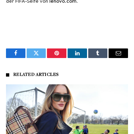
der FIFA-Seite von
lenovo.com
.
Facebook
Twitter
Pinterest
LinkedIn
Tumblr
Email
RELATED
ARTICLES