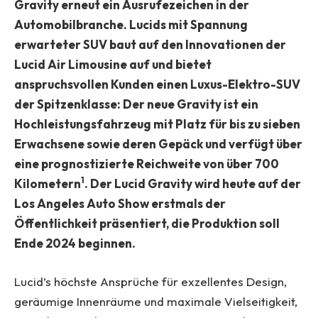
Gravity erneut ein Ausrufezeichen in der
Automobilbranche. Lucids mit Spannung
erwarteter SUV baut auf den Innovationen der
Lucid Air Limousine auf und bietet
anspruchsvollen Kunden einen Luxus-Elektro-SUV
der Spitzenklasse: Der neue Gravity ist ein
Hochleistungsfahrzeug mit Platz für bis zu sieben
Erwachsene sowie deren Gepäck und verfügt über
eine prognostizierte Reichweite von über 700
1
Kilometern
. Der Lucid Gravity wird heute auf der
Los Angeles Auto Show erstmals der
Öffentlichkeit präsentiert, die Produktion soll
Ende 2024 beginnen.
Lucid’s höchste Ansprüche für exzellentes Design,
geräumige Innenräume und maximale Vielseitigkeit,