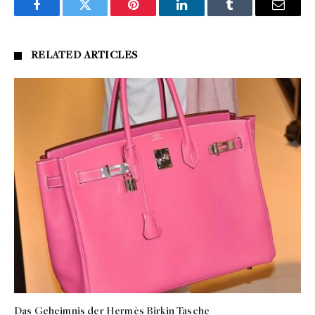
Facebook
Twitter
Pinterest
LinkedIn
Tumblr
Email
RELATED
ARTICLES
Das Geheimnis der Hermès Birkin Tasche