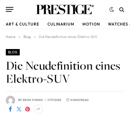
ART & CULTURE
CULINARIUM
MOTION
WATCHES 
Home
»
Blog
»
Die Neudefinition eines Elektro-SUV
BLOG
Die Neudefinition eines
Elektro-SUV
BY
ERSIN YORNIK
11/17/2023
5 MINS READ