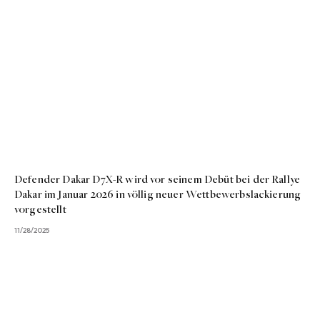
Defender Dakar D7X-R wird vor seinem Debüt bei der Rallye
Dakar im Januar 2026 in völlig neuer Wettbewerbslackierung
vorgestellt
11/28/2025