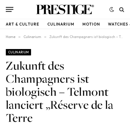
ART & CULTURE
CULINARIUM
MOTION
WATCHES 
Home
»
Culinarium
»
Zukunft des Champagners ist biologisch – Telmont lanciert „Réserve de la Terre
CULINARIUM
Zukunft des
Champagners ist
biologisch – Telmont
lanciert „Réserve de la
Terre