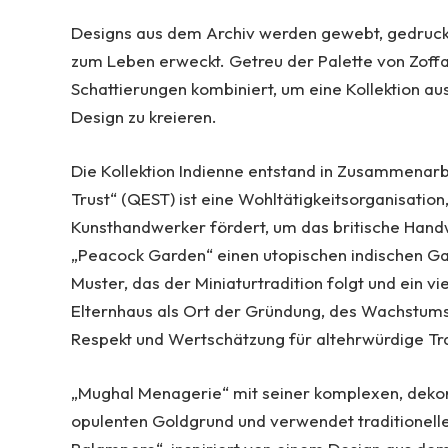
Designs aus dem Archiv werden gewebt, gedruckt
zum Leben erweckt. Getreu der Palette von Zoff
Schattierungen kombiniert, um eine Kollektion a
Design zu kreieren.
Die Kollektion Indienne entstand in Zusammenarb
Trust“ (QEST) ist eine Wohltätigkeitsorganisati
Kunsthandwerker fördert, um das britische Handwe
„Peacock Garden“ einen utopischen indischen Gar
Muster, das der Miniaturtradition folgt und ein vi
Elternhaus als Ort der Gründung, des Wachstums 
Respekt und Wertschätzung für altehrwürdige T
„Mughal Menagerie“ mit seiner komplexen, dekor
opulenten Goldgrund und verwendet traditionelle 