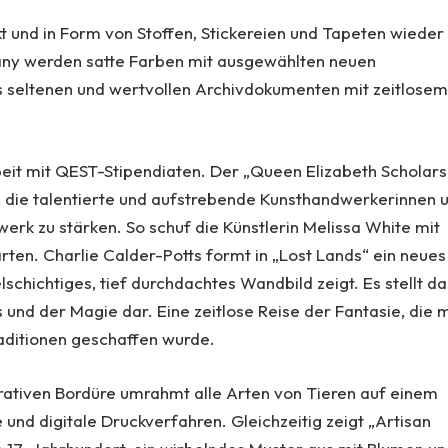
 und in Form von Stoffen, Stickereien und Tapeten wieder
any werden satte Farben mit ausgewählten neuen
us seltenen und wertvollen Archivdokumenten mit zeitlose
eit mit QEST-Stipendiaten. Der „Queen Elizabeth Scholars
on, die talentierte und aufstrebende Kunsthandwerkerinnen 
rk zu stärken. So schuf die Künstlerin Melissa White mit
ten. Charlie Calder-Potts formt in „Lost Lands“ ein neues
elschichtiges, tief durchdachtes Wandbild zeigt. Es stellt da
und der Magie dar. Eine zeitlose Reise der Fantasie, die m
raditionen geschaffen wurde.
ativen Bordüre umrahmt alle Arten von Tieren auf einem
und digitale Druckverfahren. Gleichzeitig zeigt „Artisan