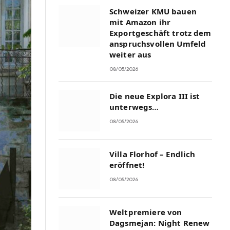
Schweizer KMU bauen
mit Amazon ihr
Exportgeschäft trotz dem
anspruchsvollen Umfeld
weiter aus
08/05/2026
Die neue Explora III ist
unterwegs…
08/05/2026
Villa Florhof – Endlich
eröffnet!
08/05/2026
Weltpremiere von
Dagsmejan: Night Renew