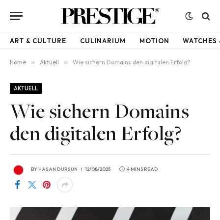
ART & CULTURE
CULINARIUM
MOTION
WATCHES 
Home
»
Aktuell
»
Wie sichern Domains den digitalen Erfolg?
AKTUELL
Wie sichern Domains
den digitalen Erfolg?
BY
HASAN DURSUN
12/08/2025
4 MINS READ