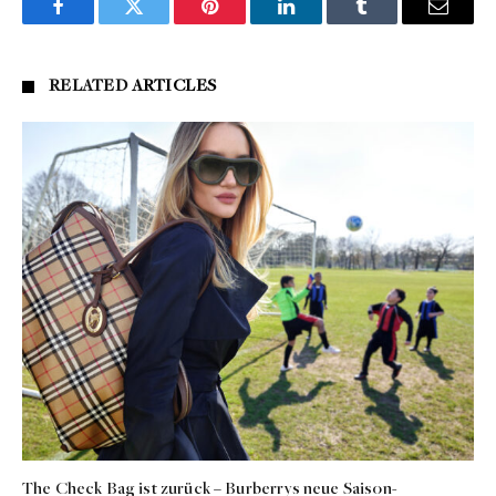
Facebook
Twitter
Pinterest
LinkedIn
Tumblr
Email
RELATED
ARTICLES
The Check Bag ist zurück – Burberrys neue Saison-