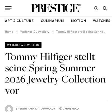
ART & CULTURE
CULINARIUM
MOTION
WATCHES 
Home
»
Watches & Jewellery
»
Tommy Hilfiger stellt seine Spring Summer 2026 Jewelry Collection vor
WATCHES & JEWELLERY
Tommy Hilfiger stellt
seine Spring Summer
2026 Jewelry Collection
vor
BY
ERSIN YORNIK
04/07/2026
2 MINS READ