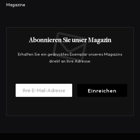
Magazine
Abonnieren Sie unser Magazin
Erhalten Sie ein gedrucktes Exemplar unseres Magazins
direkt an Ihre Adresse.
E
E
m
Einreichen
m
a
a
i
i
l
l
E
*
m
a
i
l