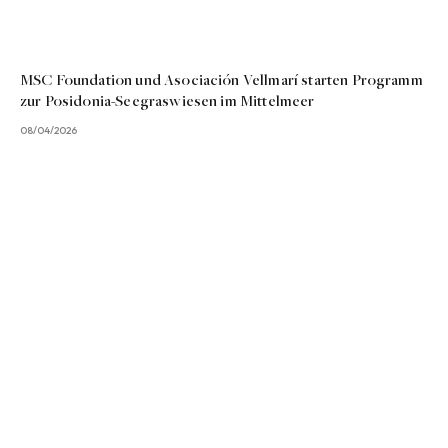
MSC Foundation und Asociación Vellmarí starten Programm
zur Posidonia-Seegraswiesen im Mittelmeer
08/04/2026