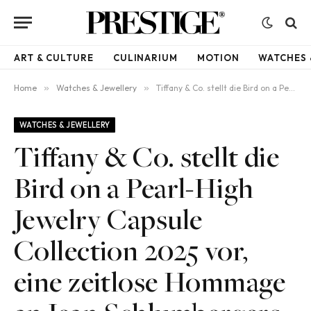
ART & CULTURE
CULINARIUM
MOTION
WATCHES 
Home
»
Watches & Jewellery
»
Tiffany & Co. stellt die Bird on a Pearl-High Jewelry Capsule Collection 2025 vor, eine zeitlose Hommage an Jean Schlumbergers ikonisches Meisterwerk
WATCHES & JEWELLERY
Tiffany & Co. stellt die
Bird on a Pearl-High
Jewelry Capsule
Collection 2025 vor,
eine zeitlose Hommage