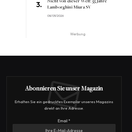
Nicht von dieser Welt: 55 Jahre
Lamborghini Miura SV
08/05/2026
Werbung
Abonnieren Sie unser Magazin
Erhalten Sie ein gedrucktes Exemplar unseres Magazins
direkt an Ihre Adresse.
Email
Email
*