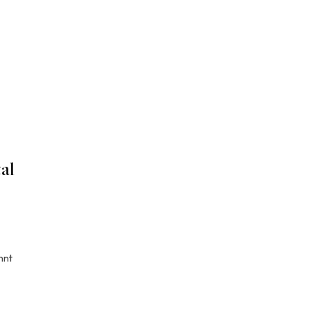
al
nnt