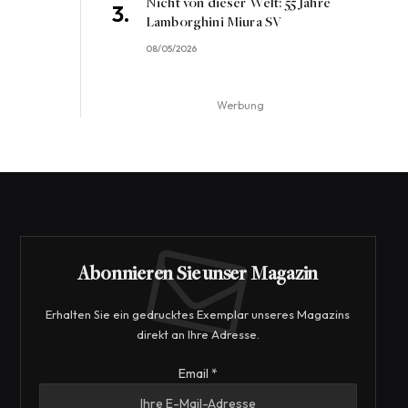
Nicht von dieser Welt: 55 Jahre
Lamborghini Miura SV
08/05/2026
Werbung
Abonnieren Sie unser Magazin
Erhalten Sie ein gedrucktes Exemplar unseres Magazins
direkt an Ihre Adresse.
Email
Email
*