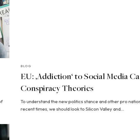
BLOG
EU: ‚Addiction‘ to Social Media C
Conspiracy Theories
of
To understand the new politics stance and other pro natio
recent times, we should look to Silicon Valley and…