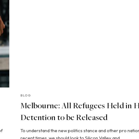
BLOG
Melbourne: All Refugees Held in 
Detention to be Released
of
To understand the new politics stance and other pro natio
recent times, we should look to Silicon Valley and…