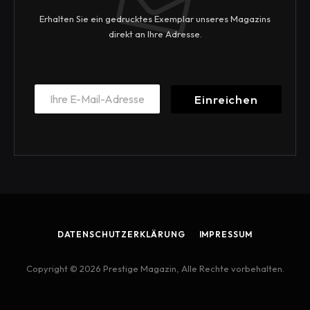
Erhalten Sie ein gedrucktes Exemplar unseres Magazins
direkt an Ihre Adresse.
E
E
m
Einreichen
m
a
a
i
i
l
l
E
*
m
a
i
l
E
m
DATENSCHUTZERKLÄRUNG
IMPRESSUM
a
i
l
Copyright © 2026 Prestige Magazin, Alle Rechte vorbehalten.