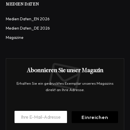
MEDIEN DATEN
Medien Daten_EN 2026
Medien Daten_DE 2026
Magazine
Abonnieren Sie unser Magazin
Erhalten Sie ein gedrucktes Exemplar unseres Magazins
direkt an Ihre Adresse.
E
E
m
Einreichen
m
a
a
i
i