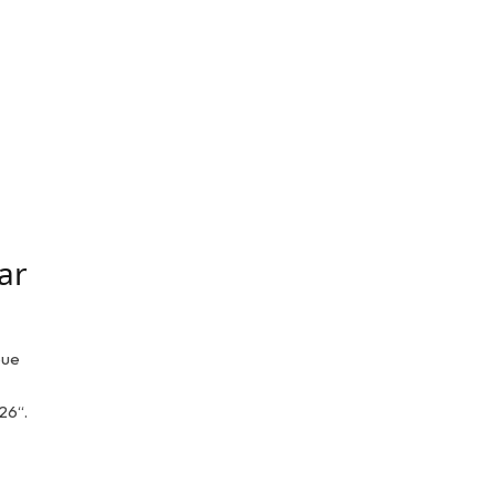
ar
eue
26“.