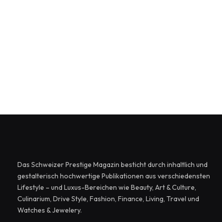
Das Schweizer Prestige Magazin besticht durch inhaltlich und
gestalterisch hochwertige Publikationen aus verschiedensten
Lifestyle – und Luxus-Bereichen wie Beauty, Art & Culture,
Culinarium, Drive Style, Fashion, Finance, Living, Travel und
Watches & Jewelery.