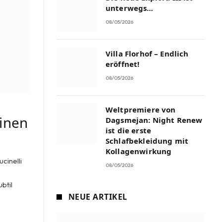
unterwegs…
08/05/2026
Villa Florhof – Endlich
eröffnet!
08/05/2026
Weltpremiere von
einen
Dagsmejan: Night Renew
ist die erste
Schlafbekleidung mit
Kollagenwirkung
cinelli
08/05/2026
btil
NEUE ARTIKEL