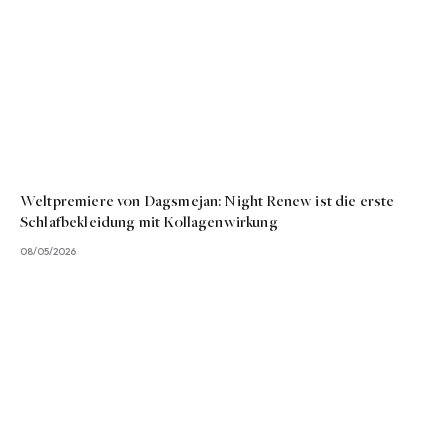
Weltpremiere von Dagsmejan: Night Renew ist die erste
Schlafbekleidung mit Kollagenwirkung
08/05/2026