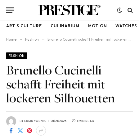
ART & CULTURE
CULINARIUM
MOTION
WATCHES 
Home
»
Fashion
»
Brunello Cucinelli schafft Freiheit mit lockeren Silhouetten
FASHION
Brunello Cucinelli
schafft Freiheit mit
lockeren Silhouetten
BY
ERSIN YORNIK
01/21/2026
1 MIN READ