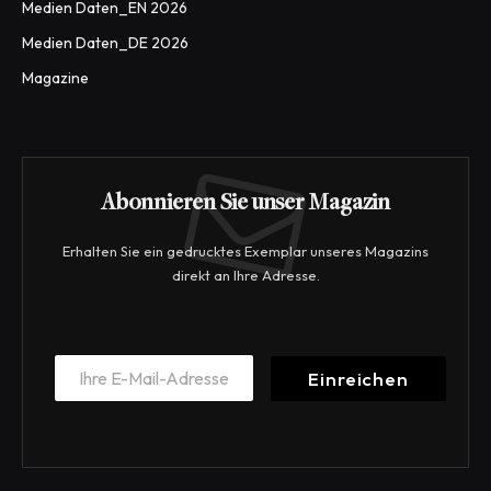
Medien Daten_EN 2026
Medien Daten_DE 2026
Magazine
Abonnieren Sie unser Magazin
Erhalten Sie ein gedrucktes Exemplar unseres Magazins
direkt an Ihre Adresse.
E
E
m
Einreichen
m
a
a
i
i
l
l
E
*
m