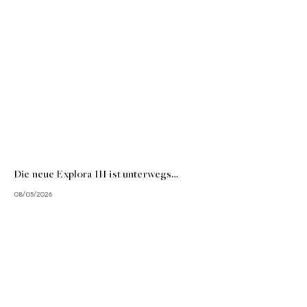
Die neue Explora III ist unterwegs…
08/05/2026