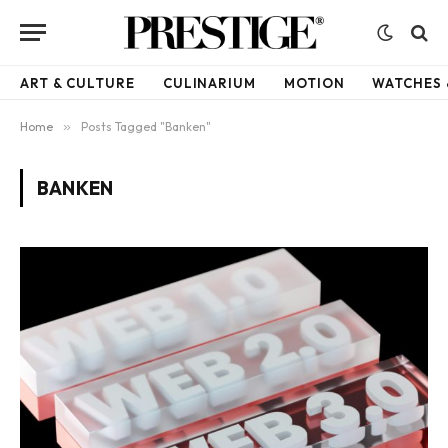
ART & CULTURE
CULINARIUM
MOTION
WATCHES 
Home
»
Posts Tagged "Banken"
BANKEN