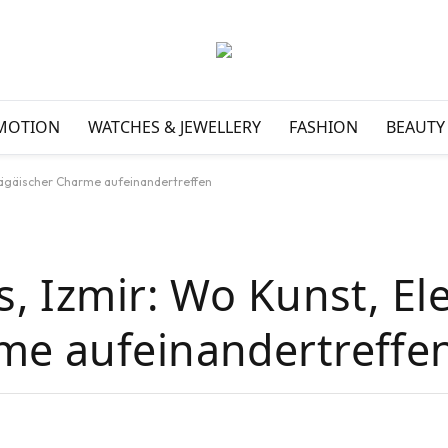
MOTION
WATCHES & JEWELLERY
FASHION
BEAUTY
d ägäischer Charme aufeinandertreffen
s, Izmir: Wo Kunst, El
me aufeinandertreffe