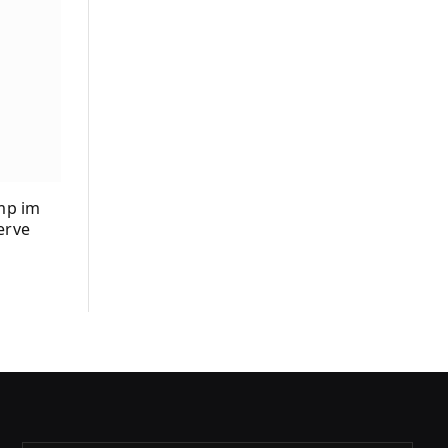
mp im
erve