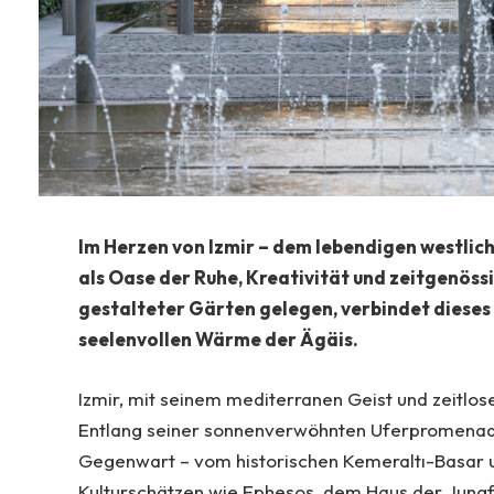
Im Herzen von Izmir – dem lebendigen westlich
als Oase der Ruhe, Kreativität und zeitgenös
gestalteter Gärten gelegen, verbindet diese
seelenvollen Wärme der Ägäis.
Izmir, mit seinem mediterranen Geist und zeitlos
Entlang seiner sonnenverwöhnten Uferpromenade 
Gegenwart – vom historischen Kemeraltı-Basar u
Kulturschätzen wie Ephesos, dem Haus der Jungf