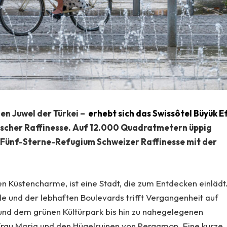
en Juwel der Türkei –
erhebt sich das Swissôtel Büyük E
sischer Raffinesse. Auf 12.000 Quadratmetern üppig
s Fünf-Sterne-Refugium Schweizer Raffinesse mit der
en Küstencharme, ist eine Stadt, die zum Entdecken einlädt
und der lebhaften Boulevards trifft Vergangenheit auf
nd dem grünen Kültürpark bis hin zu nahegelegenen
rau Maria und den Hügelruinen von Pergamon. Eine kurze