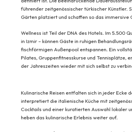
definiert ist. Die beeindruckende Dauerausstel
führender zeitgenössischer türkischer Künstler. 
Gärten platziert und schaffen so das immersive Ge
Wellness ist Teil der DNA des Hotels. Im 5.500 
in Izmir – können Gäste in ruhigen Behandlungs
fischförmigen Außenpool entspannen. Ein vollstä
Pilates, Gruppenfitnesskurse und Tennisplätze, 
der Jahreszeiten wieder mit sich selbst zu verbi
Kulinarische Reisen entfalten sich in jeder Ecke 
interpretiert die italienische Küche mit zeitgenö
Cocktails und einer kuratierten Auswahl lokaler 
heben das kulinarische Erlebnis weiter auf.