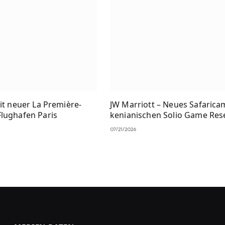
it neuer La Première-
JW Marriott – Neues Safarica
lughafen Paris
kenianischen Solio Game Res
07/21/2026