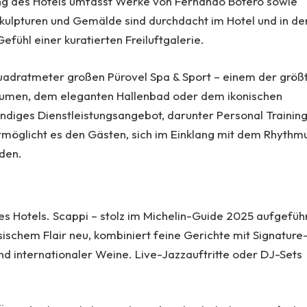
lung des Hotels umfasst Werke von Fernando Botero sowie
Skulpturen und Gemälde sind durchdacht im Hotel und in de
fühl einer kuratierten Freiluftgalerie.
Quadratmeter großen Pürovel Spa & Sport – einem der größ
räumen, dem eleganten Hallenbad oder dem ikonischen
ndiges Dienstleistungsangebot, darunter Personal Training
ermöglicht es den Gästen, sich im Einklang mit dem Rhythm
nden.
des Hotels. Scappi – stolz im Michelin-Guide 2025 aufgefüh
ssischem Flair neu, kombiniert feine Gerichte mit Signature
und internationaler Weine. Live-Jazzauftritte oder DJ-Sets