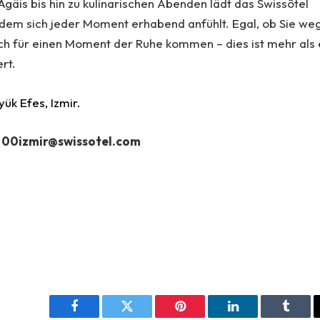
is bis hin zu kulinarischen Abenden lädt das Swissôtel
n dem sich jeder Moment erhabend anfühlt. Egal, ob Sie we
ach für einen Moment der Ruhe kommen – dies ist mehr als 
ert.
yük Efes, Izmir.
 00izmir@swissotel.com
Facebook
Twitter
Pinterest
LinkedIn
Tumbl