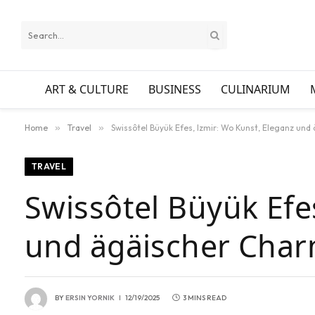
ART & CULTURE
BUSINESS
CULINARIUM
Home
»
Travel
»
Swissôtel Büyük Efes, Izmir: Wo Kunst, Eleganz un
TRAVEL
Swissôtel Büyük Efe
und ägäischer Char
BY
ERSIN YORNIK
12/19/2025
3 MINS READ