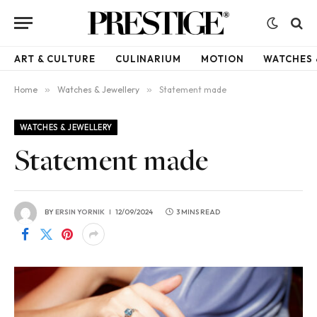
ART & CULTURE
CULINARIUM
MOTION
WATCHES 
Home
»
Watches & Jewellery
»
Statement made
WATCHES & JEWELLERY
Statement made
BY
ERSIN YORNIK
12/09/2024
3 MINS READ