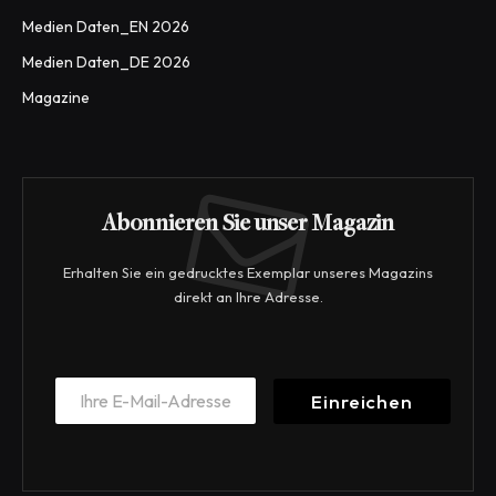
Medien Daten_EN 2026
Medien Daten_DE 2026
Magazine
Abonnieren Sie unser Magazin
Erhalten Sie ein gedrucktes Exemplar unseres Magazins
direkt an Ihre Adresse.
*
E
E
Einreichen
m
m
a
a
i
i
l
l
*