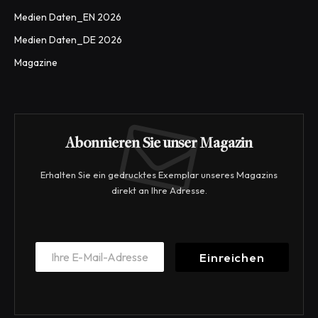
Medien Daten_EN 2026
Medien Daten_DE 2026
Magazine
Abonnieren Sie unser Magazin
Erhalten Sie ein gedrucktes Exemplar unseres Magazins
direkt an Ihre Adresse.
E
E
m
Einreichen
m
a
a
i
i
l
l
E
*