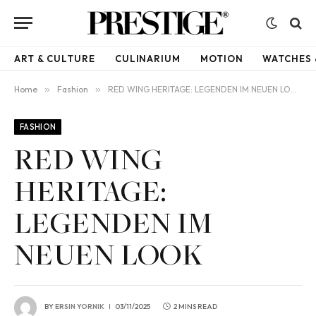
ART & CULTURE
CULINARIUM
MOTION
WATCHES 
Home
»
Fashion
»
RED WING HERITAGE: LEGENDEN IM NEUEN LOOK
FASHION
RED WING
HERITAGE:
LEGENDEN IM
NEUEN LOOK
BY
ERSIN YORNIK
03/11/2025
2 MINS READ