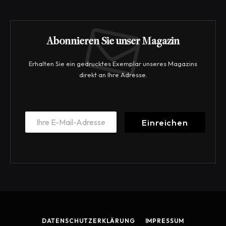
Abonnieren Sie unser Magazin
Erhalten Sie ein gedrucktes Exemplar unseres Magazins
direkt an Ihre Adresse.
E
E
m
Einreichen
m
a
a
i
i
l
l
E
*
m
a
i
l
*
DATENSCHUTZERKLÄRUNG
IMPRESSUM