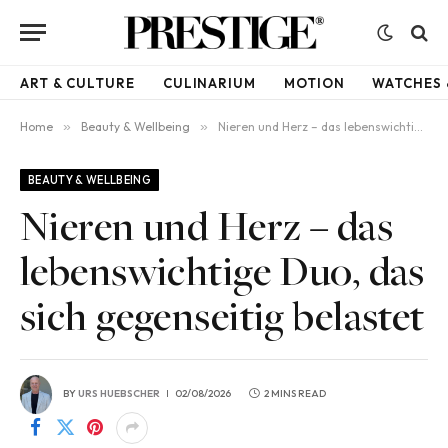
ART & CULTURE
CULINARIUM
MOTION
WATCHES 
Home
»
Beauty & Wellbeing
»
Nieren und Herz – das lebenswichtige Duo, das sich gegenseitig belastet
BEAUTY & WELLBEING
Nieren und Herz – das
lebenswichtige Duo, das
sich gegenseitig belastet
BY
URS HUEBSCHER
02/08/2026
2 MINS READ