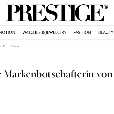
MOTION
WATCHES & JEWELLERY
FASHION
BEAUTY
on Kuhn Rikon
ue Markenbotschafterin vo