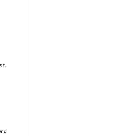
er,
und