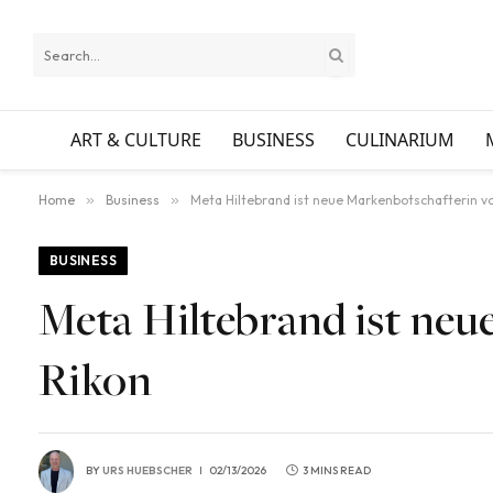
ART & CULTURE
BUSINESS
CULINARIUM
Home
»
Business
»
Meta Hiltebrand ist neue Markenbotschafterin v
BUSINESS
Meta Hiltebrand ist ne
Rikon
BY
URS HUEBSCHER
02/13/2026
3 MINS READ