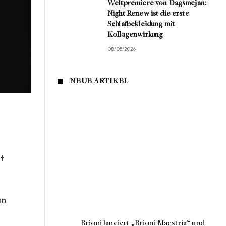
Weltpremiere von Dagsmejan:
Night Renew ist die erste
Schlafbekleidung mit
Kollagenwirkung
08/05/2026
NEUE ARTIKEL
t
hn
e
Brioni lanciert „Brioni Maestria“ und