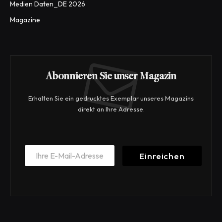
Medien Daten_DE 2026
Magazine
Abonnieren Sie unser Magazin
Erhalten Sie ein gedrucktes Exemplar unseres Magazins
direkt an Ihre Adresse.
E
E
m
Einreichen
m
a
a
i
i
l
l
*
*
E
m
a