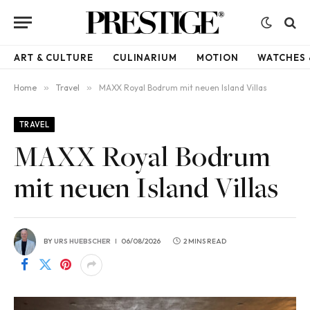
ART & CULTURE
CULINARIUM
MOTION
WATCHES 
Home
»
Travel
»
MAXX Royal Bodrum mit neuen Island Villas
TRAVEL
MAXX Royal Bodrum
mit neuen Island Villas
BY
URS HUEBSCHER
06/08/2026
2 MINS READ