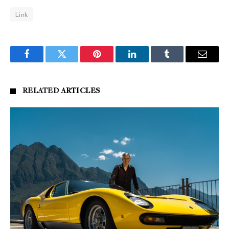
Link
Facebook
Twitter
Pinterest
LinkedIn
Tumblr
Email
RELATED
ARTICLES