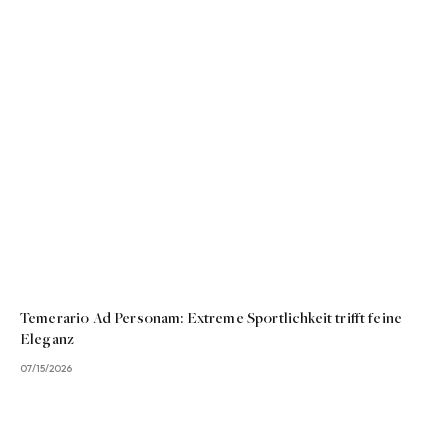
Temerario Ad Personam: Extreme Sportlichkeit trifft feine
Eleganz
07/15/2026