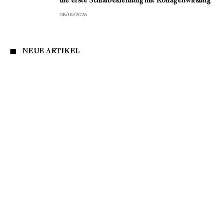
die erste Schlafbekleidung mit Kollagenwirkung
08/05/2026
NEUE ARTIKEL