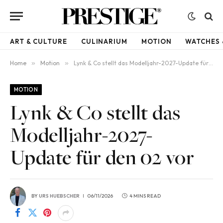
ART & CULTURE
CULINARIUM
MOTION
WATCHES 
Home
»
Motion
»
Lynk & Co stellt das Modelljahr-2027-Update für den 02 vor
MOTION
Lynk & Co stellt das
Modelljahr-2027-
Update für den 02 vor
BY
URS HUEBSCHER
06/11/2026
4 MINS READ