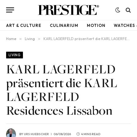
ART & CULTURE
CULINARIUM
MOTION
WATCHES 
Home
»
Living
»
KARL LAGERFELD präsentiert die KARL LAGERFELD Residences Lissabon
LIVING
KARL LAGERFELD
präsentiert die KARL
LAGERFELD
Residences Lissabon
BY
URS HUEBSCHER
06/08/2026
4 MINS READ