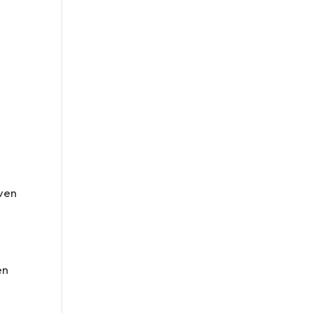
iven
en