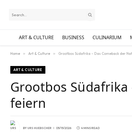
ART & CULTURE
BUSINESS
CULINARIUM
Home
»
Art & Culture
»
Grootbos Südafrika – Das Comeback der Nat
ART & CULTURE
Grootbos Südafrika
feiern
BY
URS HUEBSCHER
05/15/2026
4 MINS READ