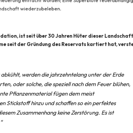
Erneuerung entfacht worden; Eine Superblüte feuerabhängi
andschaft wiederzubeleben.
ation, ist seit über 30 Jahren Hüter dieser Landschaft
 seit der Gründung des Reservats kartiert hat, verst
abkühlt, werden die jahrzehntelang unter der Erde
ten, oder solche, die speziell nach dem Feuer blühen,
nnte Pflanzenmaterial fügen dem meist
 Stickstoff hinzu und schaffen so ein perfektes
 diesem Zusammenhang keine Zerstörung. Es ist
“