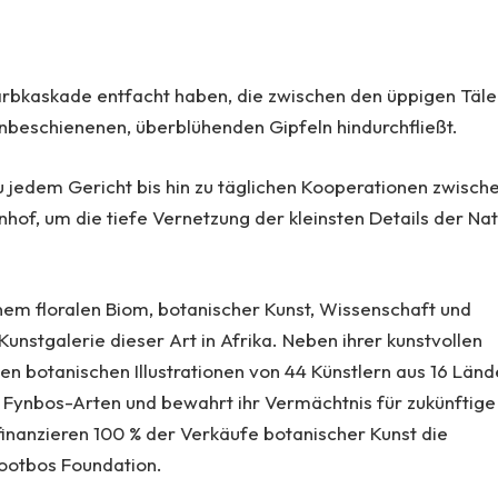
rbkaskade entfacht haben, die zwischen den üppigen Täle
beschienenen, überblühenden Gipfeln hindurchfließt.
u jedem Gericht bis hin zu täglichen Kooperationen zwisch
f, um die tiefe Vernetzung der kleinsten Details der Na
nem floralen Biom, botanischer Kunst, Wissenschaft und
unstgalerie dieser Art in Afrika. Neben ihrer kunstvollen
en botanischen Illustrationen von 44 Künstlern aus 16 Länd
e Fynbos-Arten und bewahrt ihr Vermächtnis für zukünftige
finanzieren 100 % der Verkäufe botanischer Kunst die
ootbos Foundation.