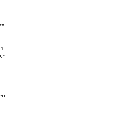
rn,
en
tur
ern