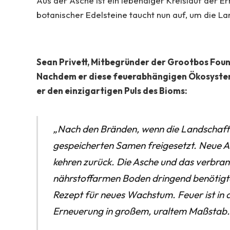
Aus der Asche ist ein lebendiger Kreislauf der 
botanischer Edelsteine taucht nun auf, um die L
Sean Privett, Mitbegründer der Grootbos Found
Nachdem er diese feuerabhängigen Ökosysteme
er den einzigartigen Puls des Bioms:
„Nach den Bränden, wenn die Landschaft 
gespeicherten Samen freigesetzt. Neue Ar
kehren zurück. Die Asche und das verbra
nährstoffarmen Boden dringend benötigten
Rezept für neues Wachstum. Feuer ist in
Erneuerung in großem, uraltem Maßstab.