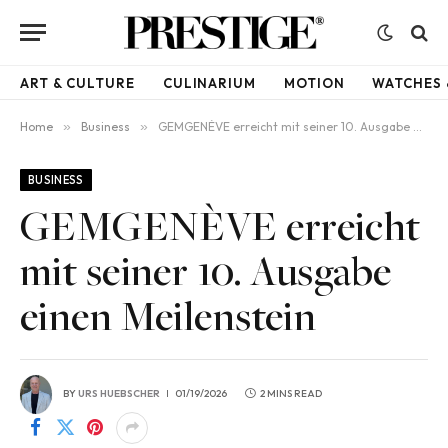
ART & CULTURE
CULINARIUM
MOTION
WATCHES 
Home
»
Business
»
GEMGENÈVE erreicht mit seiner 10. Ausgabe einen Meilenstein
BUSINESS
GEMGENÈVE erreicht
mit seiner 10. Ausgabe
einen Meilenstein
BY
URS HUEBSCHER
01/19/2026
2 MINS READ