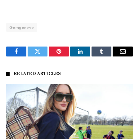
Gemgeneve
Facebook
Twitter
Pinterest
LinkedIn
Tumblr
Email
RELATED
ARTICLES