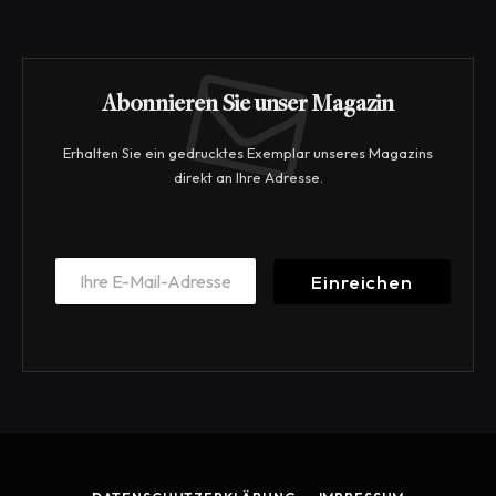
Abonnieren Sie unser Magazin
Erhalten Sie ein gedrucktes Exemplar unseres Magazins
direkt an Ihre Adresse.
E
E
m
Einreichen
m
a
a
i
i
l
l
E
*
m
a
i
l
*