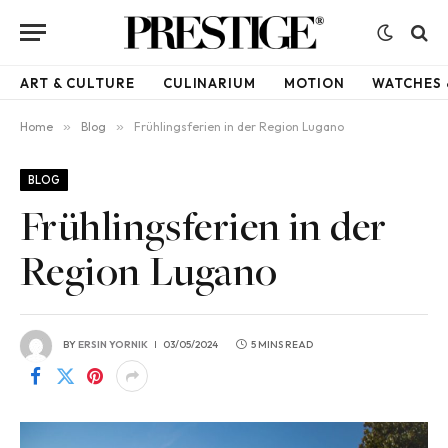
ART & CULTURE
CULINARIUM
MOTION
WATCHES 
Home
»
Blog
»
Frühlingsferien in der Region Lugano
BLOG
Frühlingsferien in der
Region Lugano
BY
ERSIN YORNIK
03/05/2024
5 MINS READ