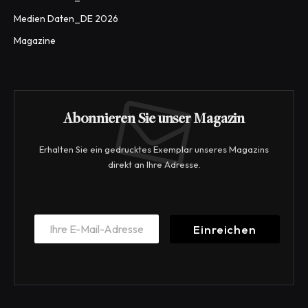
Medien Daten_DE 2026
Magazine
Abonnieren Sie unser Magazin
Erhalten Sie ein gedrucktes Exemplar unseres Magazins
direkt an Ihre Adresse.
E
E
m
Einreichen
m
a
a
i
i
l
l
E
*
m
a