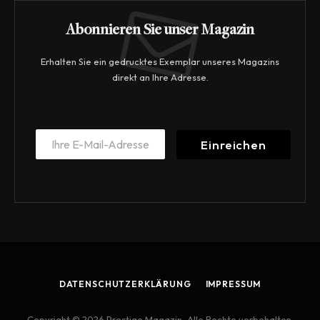
Abonnieren Sie unser Magazin
Erhalten Sie ein gedrucktes Exemplar unseres Magazins
direkt an Ihre Adresse.
*
E
*
Einreichen
m
*
a
i
l
*
DATENSCHUTZERKLÄRUNG
IMPRESSUM
Copyright © 2026 Prestige Magazin, Alle Rechte vorbehalten.