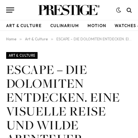
ART & CULTURE
CULINARIUM
MOTION
WATCHES 
Home
»
Art & Culture
»
ESCAPE – DIE DOLOMITEN ENTDECKEN. EINE VISUELLE REISE UND WILDE ABENTEUER
ART & CULTURE
ESCAPE – DIE
DOLOMITEN
ENTDECKEN. EINE
VISUELLE REISE
UND WILDE