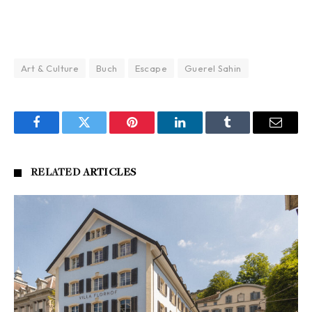
Art & Culture
Buch
Escape
Guerel Sahin
Facebook
Twitter
Pinterest
LinkedIn
Tumblr
Email
RELATED
ARTICLES