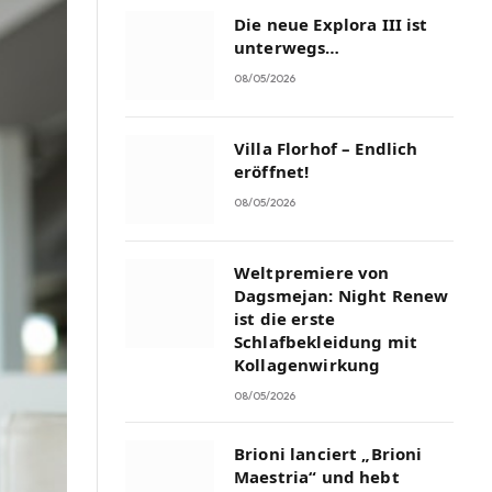
Die neue Explora III ist
unterwegs…
08/05/2026
Villa Florhof – Endlich
eröffnet!
08/05/2026
Weltpremiere von
Dagsmejan: Night Renew
ist die erste
Schlafbekleidung mit
Kollagenwirkung
08/05/2026
Brioni lanciert „Brioni
Maestria“ und hebt