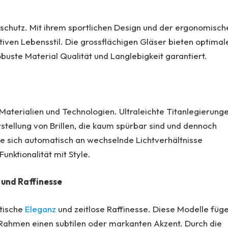
nschutz. Mit ihrem sportlichen Design und der ergonomisch
ktiven Lebensstil. Die grossflächigen Gläser bieten optimal
uste Material Qualität und Langlebigkeit garantiert.
 Materialien und Technologien. Ultraleichte Titanlegierung
stellung von Brillen, die kaum spürbar sind und dennoch
ie sich automatisch an wechselnde Lichtverhältnisse
unktionalität mit Style.
 und Raffinesse
stische
Eleganz
und zeitlose Raffinesse. Diese Modelle füg
h Rahmen einen subtilen oder markanten Akzent. Durch die