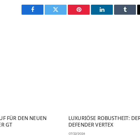
Facebook
Twitter
Pinterest
LinkedIn
Tumbl
UF FÜR DEN NEUEN
LUXURIÖSE ROBUSTHEIT: DE
ER GT
DEFENDER VERTEX
07/22/2026