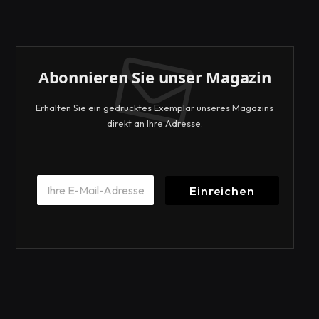
Abonnieren Sie unser Magazin
Erhalten Sie ein gedrucktes Exemplar unseres Magazins
direkt an Ihre Adresse.
E
E
m
Einreichen
m
a
a
i
i
l
l
*