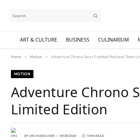
ART & CULTURE
BUSINESS
CULINARIUM
Home
»
Motion
»
Adventure Chrono Swiss Football National Team Li
MOTION
Adventure Chrono S
Limited Edition
BY
URS HUEBSCHER
05/28/2026
1 MIN READ