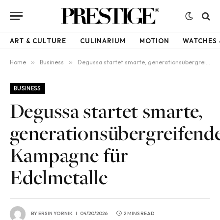
ART & CULTURE
CULINARIUM
MOTION
WATCHES 
Home
»
Business
»
Degussa startet smarte, generationsübergreifende Kampagne für Edelmetalle
BUSINESS
Degussa startet smarte,
generationsübergreifend
Kampagne für
Edelmetalle
BY
ERSIN YORNIK
04/20/2026
2 MINS READ