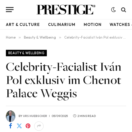
ART & CULTURE
CULINARIUM
MOTION
WATCHES 
Home
»
Beauty & Wellbeing
»
Celebrity-Facialist Iván Pol exklusiv im Chenot Palace Weggis
BEAUTY & WELLBEING
Celebrity-Facialist Iván
Pol exklusiv im Chenot
Palace Weggis
BY
URS HUEBSCHER
05/09/2025
2 MINS READ