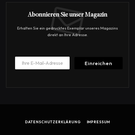
Abonnieren Sie unser Magazin
Erhalten Sie ein gedrucktes Exemplar unseres Magazins
direkt an Ihre Adresse.
*
E
E
Einreichen
m
m
a
a
i
i
l
l
*
*
DATENSCHUTZERKLÄRUNG
IMPRESSUM